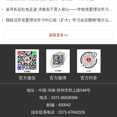
追寻长征红色足迹 淬炼实干育人初心——学校党委理论学习中心组（扩大）开展现场教学
我校召开党委理论学习中心组（扩大）学习会议围绕“靠什么树政绩”开展集体学习研讨
获取更多>>
官方微信
官方微博
官方抖音
地址：中国·河南·郑州市郑上路548号
电话：0371-86638366
邮编：450042
招生联系电话：0371-67842026