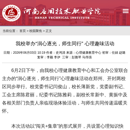
当前位置：
首页
>
校园聚焦
> 正文
我校举办“润心逐光，师生同行” 心理趣味活动
日期：2026年06月03日 10:19 作者：史鸿清 来源：心理健康教育中心 初审：任娟 赵璐
复审：李颖 李伊 三审：彭雅琴 马伟强
6月2日下午，由我校心理健康教育中心和工会办公室联合
主办的“润心逐光，师生同行”心理趣味活动在郑州、开封两校
区同步举行。校党委书记闫俊山，校长薄新党，党委副书记、
工会主席陈君丽，纪委书记陈雅莉，副校长常新中、黄振中及
各相关部门负责人亲临现场体验活动，与师生共同传递温暖关
怀。
本次活动以“闯关+集章”的形式展开，共设置心理知识快