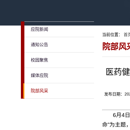
应院新闻
当前位置：
首
通知公告
院部风
校园聚焦
医药健
媒体应院
院部风采
发布日期：20
6月4
命”为主题