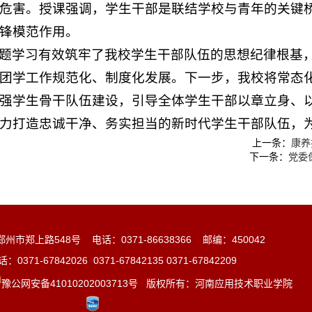
危害。授课强调，学生干部是联结学校与青年的关键
锋模范作用。
题学习有效筑牢了我校学生干部队伍的思想纪律根基
团学工作规范化、制度化发展。下一步，我校将常态
强学生骨干队伍建设，引导全体学生干部以章立身、
力打造忠诚干净、务实担当的新时代学生干部队伍，
上一条：
康养
下一条：
党委
州市郑上路548号 电话：0371-86638366 邮编：450042
371-67842026 0371-67842135 0371-67842209
豫公网安备41010202003713号
版权所有：河南应用技术职业学院