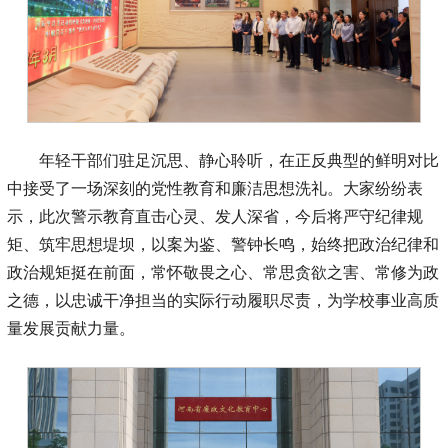
年轻干部们驻足沉思、静心聆听，在正反典型的鲜明对比
中接受了一场深刻的党性教育和廉洁思想洗礼。大家纷纷表
示，此次警示教育直击心灵、发人深省，今后将严守纪律规
矩、筑牢思想堤坝，以案为鉴、警钟长鸣，始终把政治纪律和
政治规矩挺在前面，常怀敬畏之心、常思贪欲之害、常修为政
之德，以忠诚干净担当的实际行动履职尽责，为学校事业高质
量发展贡献力量。